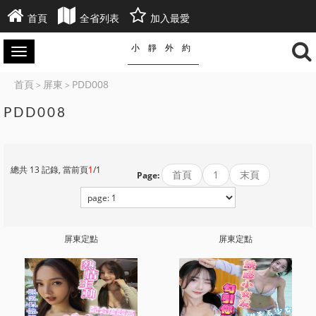
首頁
全省列表
加入最愛
小靜外約
首頁
屏東
PDD008
>
>
PDD008
總共 13 記錄, 當前頁
1
/1
首頁
1
末頁
Page:
屏東定點
屏東定點