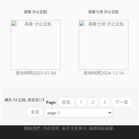
基隆 汐止定點
基隆七堵 汐止定點
發布時間2025-01-04
發布時間2024-12-14
總共 54 記錄, 當前頁
1
/3
首頁
1
2
3
下一頁
Page:
末頁
聯絡我們 .
外約流程 .
新手注意事項 .
服務地區範圍 .