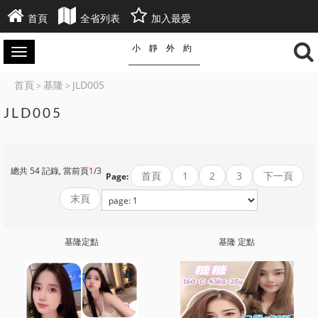
首頁
全省列表
加入最愛
小靜外約
首頁
基隆
JLD005
>
>
JLD005
總共 54 記錄, 當前頁
1
/3
首頁
1
2
3
下一頁
Page:
末頁
基隆定點
基隆 定點