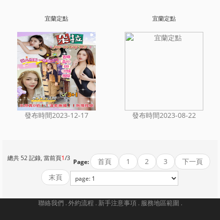
宜蘭定點
宜蘭定點
發布時間2023-12-17
發布時間2023-08-22
總共 52 記錄, 當前頁
1
/3
首頁
1
2
3
下一頁
Page:
末頁
聯絡我們 .
外約流程 .
新手注意事項 .
服務地區範圍 .