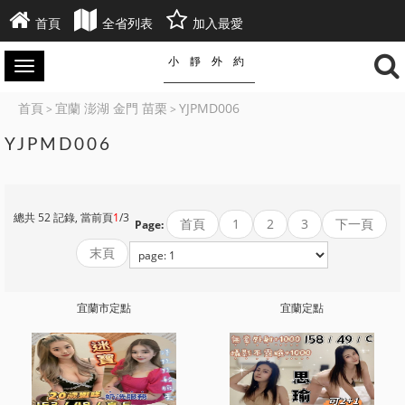
首頁
全省列表
加入最愛
小靜外約
首頁
宜蘭 澎湖 金門 苗栗
YJPMD006
>
>
YJPMD006
總共 52 記錄, 當前頁
1
/3
首頁
1
2
3
下一頁
Page:
末頁
宜蘭市定點
宜蘭定點