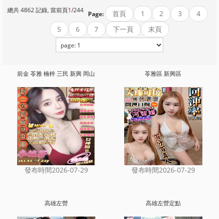
總共 4862 記錄, 當前頁
1
/244
首頁
1
2
3
4
Page:
5
6
7
下一頁
末頁
前金 苓雅 楠梓 三民 新興 岡山
苓雅區 新興區
發布時間2026-07-29
發布時間2026-07-29
高雄左營
高雄左營定點