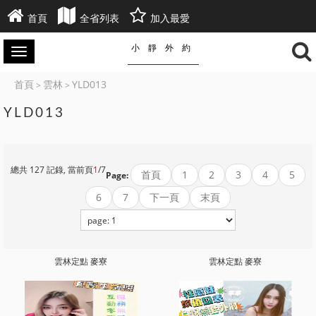
首頁
全省列表
加入最愛
小靜外約
首頁
雲林
YLD013
>
>
YLD013
總共 127 記錄, 當前頁
1
/7
首頁
1
2
3
4
5
Page:
6
7
下一頁
末頁
雲林定點 麥寮
雲林定點 麥寮